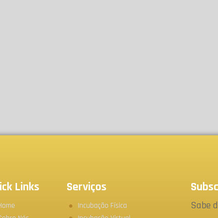
ick Links
Serviços
Subsc
Sabe d
Home
Incubação Física