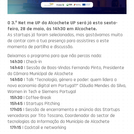
O 3.º Net me UP da Alcochete UP será já esta sexta-
feira, 28 de maio, às 14h30 em Alcochete.
As startups já foram selecionadas, mas gostávamos muito
de contar com a tua presença para assistires a este
momento de partilha e discussão.
Deixamos o programa para que não percas nada:
14h30
| Check-in
14h40
| Sessão de Boas-Vindas Fernando Pinto, Presidente
da Câmara Municipal de Alcochete
14h50
| Talk “Tecnologia, género e poder: quem lidera a
nova economia digital em Portugal?” Cláudia Mendes da Silva,
Women in Tech e Siemens Portugal
15h30
| Coffee-Break
15h45
| Startups Pitching
17h05
| Sessão de encerramento e anúncio das Startups
vencedoras por Tito Toscano, Coordenador do sector de
tecnologias da Informação do Município de Alcochete
17h15
| Cocktail e networking